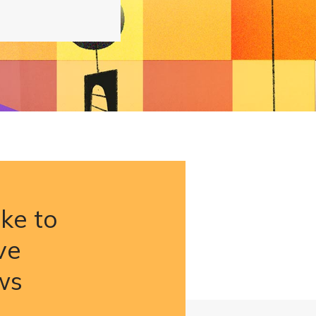
ike to
ve
ws