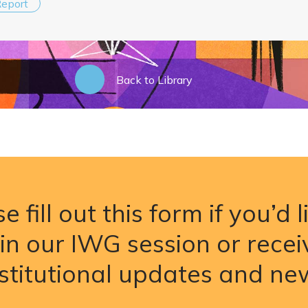
eport
Back to Library
e fill out this form if you’d l
oin our IWG session or recei
nstitutional updates and ne