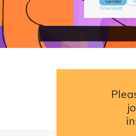
Gender
R
Download
Pleas
j
i