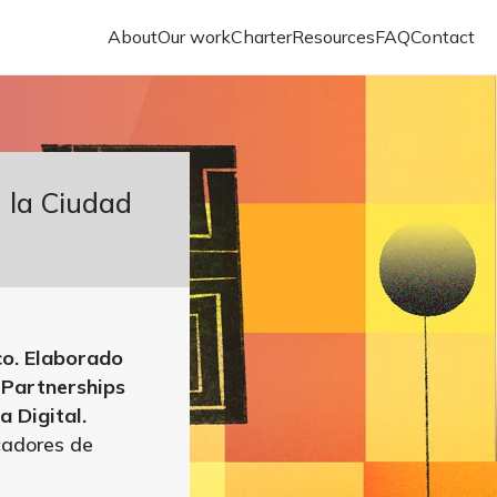
About
Our work
Charter
Resources
FAQ
Contact
 la Ciudad
co. Elaborado
 Partnerships
 Digital.
cadores de